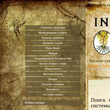
Пятница, 07.08.2
Приветствую Вас
Г
Главная
|
Регистрац
Главная страница
Информация о сайте
Каталог файлов
Каталог статей
Путь Вниз
Форум
Традиционное Колдовство
Каталог ст
Остин Осман Спейр
Главная
»
Стать
Наши книги
Фотоальбомы
"Магическ
Видео
Каталог ссылок
Контакты
Гостевая книга
Поиск п
Форма входа
системы