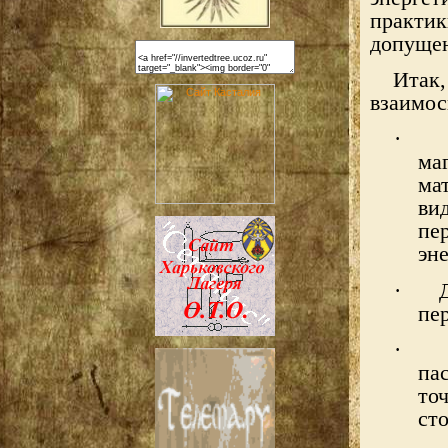
практик
допуще
Итак
взаимос
·
ма
ма
в
пе
эн
·
пе
·
па
то
сто