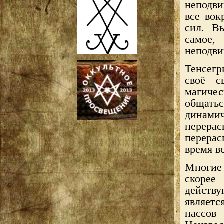
неподви
все вок
сил. В
самое,
неподв
Тенсегр
своё с
магиче
общать
динами
перерас
перерас
время в
Многие
скорее
действу
являет
пассо