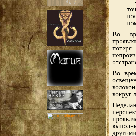
·
то
по
по
Во вр
проявля
потеря
непрои
отстран
Во вре
освеще
волоко
вокруг 
Недела
перспе
прояв
выполн
другими