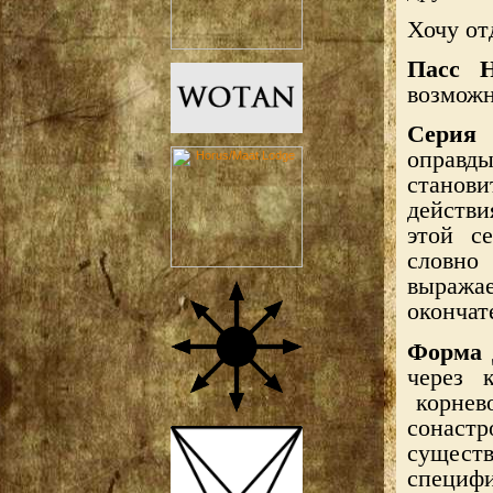
Хочу от
Пасс Н
возможн
Серия 
оправды
станови
действи
этой с
словно
выраж
окончат
Форма 
через 
корнев
сонаст
сущест
специ