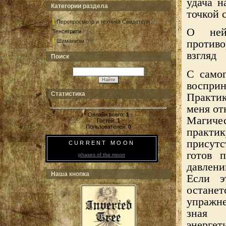
удача н
Категории раздела
точкой 
Перепросмотр и техника Свидетеля
[7]
О ней
Тенсегрити
[5]
против
Шаманизм
[18]
взгляд
Поиск
С самог
восприн
Статистика
Практик
меня от
Онлайн всего:
1
Магич
Гостей:
1
Пользователей:
0
практ
присутс
CURRENT MOON
готов п
phases of the moon
давлени
Наша кнопка
Если э
остане
упражн
зная 
энерге