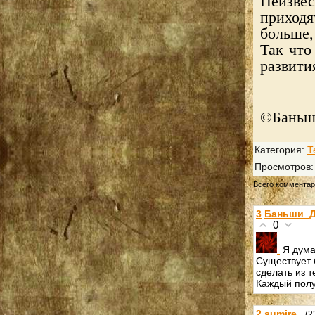
Неизве
приходя
больше,
Так что
развити
©
Баньш
Категория
:
Т
Просмотров
Всего коммента
3
Баньши_Д
0
Я дума
Существует 
сделать из т
Каждый полу
2
sumire
(2