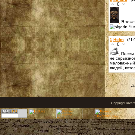
0
Я тоже
Чем
1
Helm
(21.
0
Пассы 
не серьезно
маловажный 
людей, кото
До
Copyright Inver