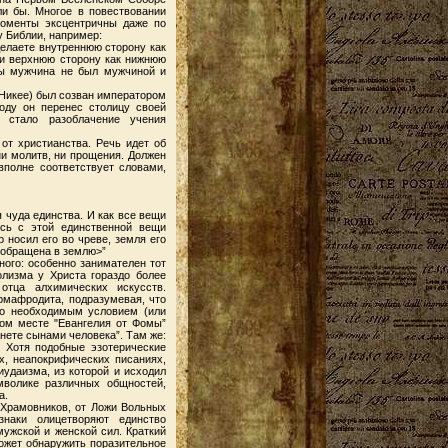
ли бы. Многое в повествовании
моменты эксцентричны даже по
у Библии, например:
делаете внутреннюю сторону как
 и верхнюю сторону как нижнюю
бы мужчина не был мужчиной и
 Никее) был созван императором
году он перенес столицу своей
 стало разоблачение учения
от христианства. Речь идет об
ни молитв, ни прощения. Должен
вполне соответствует словами,
 чуда единства. И как все вещи
ись с этой единственной вещи
 носил его во чреве, земля его
а обращена в землю>”
ного: особенно занимателен тот
олизма у Христа гораздо более
отца алхимических искусств.
рмафродита, подразумевая, что
ло необходимым условием (или
гом месте "Евангелия от Фомы”
анете сынами человека”. Там же:
. Хотя подобные эзотерические
х, неапокрифических писаниях,
иудаизма, из которой и исходил
мволике различных общностей,
а.
Храмовников, от Ложи Вольных
наки олицетворяют единство
ужской и женской сил. Краткий
ожет обнаружить поразительное