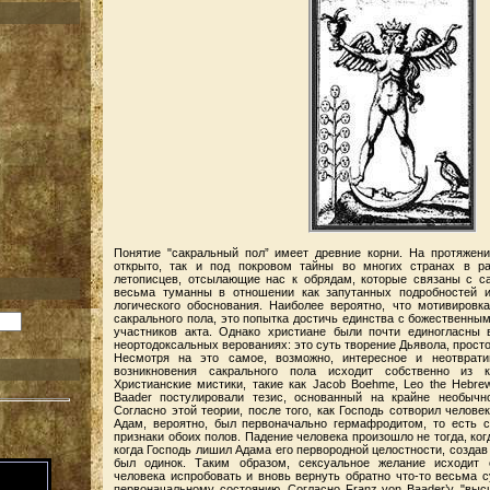
Понятие "сакральный пол” имеет древние корни. На протяжени
открыто, так и под покровом тайны во многих странах в р
летописцев, отсылающие нас к обрядам, которые связаны с са
весьма туманны в отношении как запутанных подробностей и
логического обоснования. Наиболее вероятно, что мотивировк
сакрального пола, это попытка достичь единства с божественным
участников акта. Однако христиане были почти единогласны 
неортодоксальных верованиях: это суть творение Дьявола, прост
Несмотря на это самое, возможно, интересное и неотврати
возникновения сакрального пола исходит собственно из к
Христианские мистики, такие как Jacob Boehme, Leo the Hebrew
Baader постулировали тезис, основанный на крайне необычн
Согласно этой теории, после того, как Господь сотворил челове
Адам, вероятно, был первоначально гермафродитом, то есть 
признаки обоих полов. Падение человека произошло не тогда, ког
когда Господь лишил Адама его первородной целостности, создав 
был одинок. Таким образом, сексуальное желание исходит 
человека испробовать и вновь вернуть обратно что-то весьма с
N
первоначальному состоянию. Согласно Franz von Baader’у, "вы