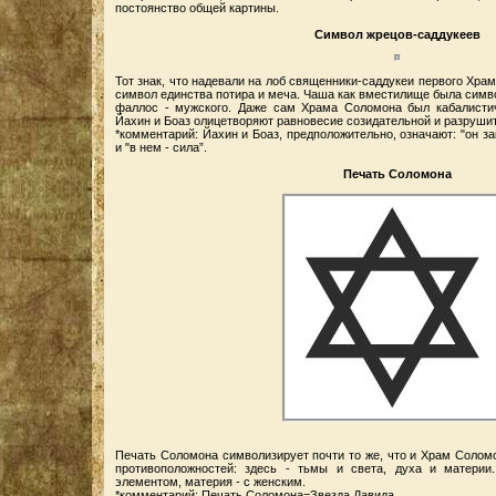
постоянство общей картины.
Символ жрецов-саддукеев
Тот знак, что надевали на лоб священники-саддукеи первого Хра
символ единства потира и меча. Чаша как вместилище была симво
фаллос - мужского. Даже сам Храма Соломона был кабалисти
Йахин и Боаз олицетворяют равновесие созидательной и разрушит
*комментарий: Йахин и Боаз, предположительно, означают: "он за
и "в нем - сила”.
Печать Соломона
Печать Соломона символизирует почти то же, что и Храм Соломо
противоположностей: здесь - тьмы и света, духа и матери
элементом, материя - с женским.
*комментарий: Печать Соломона=Звезда Давида.