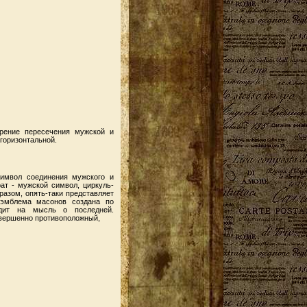
орение пересечения мужской и
 горизонтальной.
символ соединения мужского и
рат - мужской символ, циркуль-
разом, опять-таки представляет
о эмблема масонов создана по
одит на мысль о последней.
овершенно противоположный,