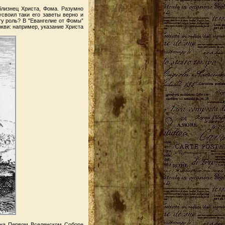
близнец Христа, Фома. Разумно
усвоил таки его заветы верно и
эту роль? В "Евангелие от Фомы”
ркви: например, указание Христа
 на Первом Вселенском Соборе