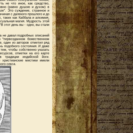
ть не что иное, как средство,
овно (равно душою и духом) в
е”. Это суждение, странное и
чиная с далекого прошлого и до
, таких как Каббала и алхимия,
ксуальная магия. Мудрость этой
"В этот день вы - одно, вы стали
да не давал подробных описаний
в "первозданном божественном
е, один из авторов отметил ряд
чь подобного состояния. И даже
 тем, чтобы собственно указать
есурсов, отметки на его карте
 традиции индийской йоги.
е христианские мистики имели
ого секса.