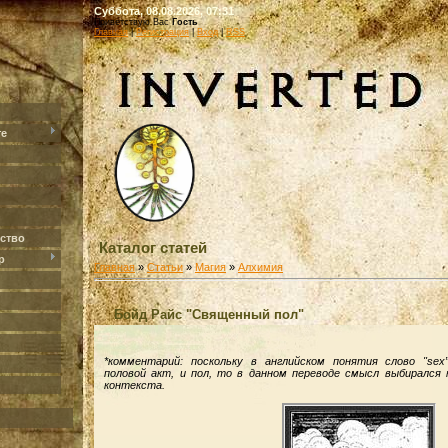
Суббота, 08.08.2026, 07:31
Приветствую Вас
Гость
Главная
|
Регистрация
|
Вход
|
RSS
те
ство
Каталог статей
р
Главная
»
Статьи
»
Магия
»
Алхимия
Бойд Райс "Священный пол"
*комментарий: поскольку в английском понятия слово "sex
половой акт, и пол, то в данном переводе смысл выбирался
контекста.