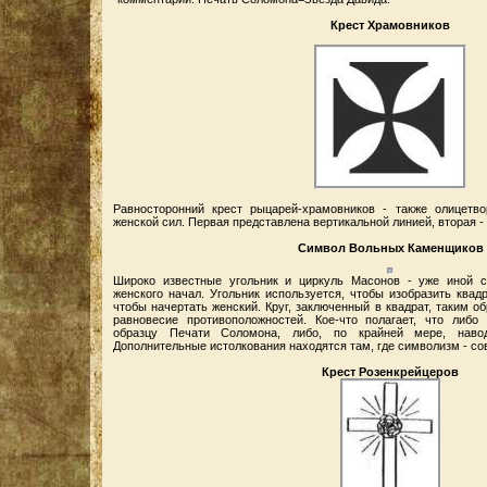
Крест Храмовников
Равносторонний крест рыцарей-храмовников - также олицетв
женской сил. Первая представлена вертикальной линией, вторая -
Символ Вольных Каменщиков
Широко известные угольник и циркуль Масонов - уже иной 
женского начал. Угольник используется, чтобы изобразить квад
чтобы начертать женский. Круг, заключенный в квадрат, таким об
равновесие противоположностей. Кое-что полагает, что либ
образцу Печати Соломона, либо, по крайней мере, нав
Дополнительные истолкования находятся там, где символизм - с
Крест Розенкрейцеров