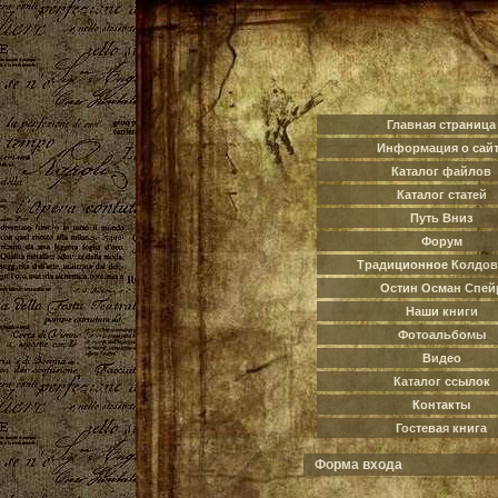
Главная страница
Информация о сай
Каталог файлов
Каталог статей
Путь Вниз
Форум
Традиционное Колдов
Остин Осман Спей
Наши книги
Фотоальбомы
Видео
Каталог ссылок
Контакты
Гостевая книга
Форма входа