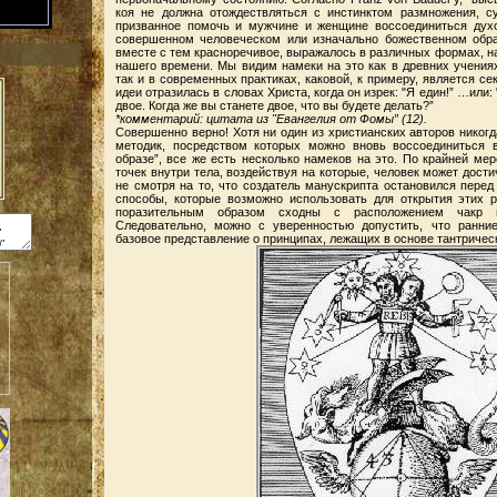
коя не должна отождествляться с инстинктом размножения, су
призванное помочь и мужчине и женщине воссоединиться дух
совершенном человеческом или изначально божественном образ
вместе с тем красноречивое, выражалось в различных формах, на
нашего времени. Мы видим намеки на это как в древних учениях
так и в современных практиках, каковой, к примеру, является се
идеи отразилась в словах Христа, когда он изрек: "Я един!” …или: 
двое. Когда же вы станете двое, что вы будете делать?”
*комментарий: цитата из "Евангелия от Фомы” (12).
Совершенно верно! Хотя ни один из христианских авторов никог
методик, посредством которых можно вновь воссоединиться 
образе”, все же есть несколько намеков на это. По крайней мер
точек внутри тела, воздействуя на которые, человек может дости
не смотря на то, что создатель манускрипта остановился перед
способы, которые возможно использовать для открытия этих р
поразительным образом сходны с расположением чакр в
Следовательно, можно с уверенностью допустить, что ранни
базовое представление о принципах, лежащих в основе тантрическ