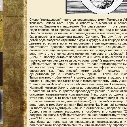
Слово "гермафродит” является соединением имен Гермеса и Аф
женского начала Бога. Хорошо известны символизм и основ
алхимии. Знакомые с наследием Платона вспомнят, что в своем
люди произошли от предначальной расы тех, "чей род ныне угас
Они были могущественны, но самонадеянны и высокомерны, и ког
были прокляты и разделены надвое. Согласно Платону: "…с те
детей рода людского стремиться друг к другу; она в природе ве
древнее естество в попытке воссоединить две отдельных сущнос
восстановить здоровье человеческого естества”. Он добавил:
бывшее все еще неделимым, именно это и представляла соб
воистину, это жгучее желание единения, что зовется любовью”. 
(2:24): "…посему оставит человек отца и мать и прилепится к 
плотью, так что они уже не двое, но одна плоть” (выделено мной - А
Действительно ли верил Платон в то, что раса гермафродитов с
же просто представляет миф о них как метафору, по сути, н
упоминает как "мистический исток любви”, отражает т
существовавшую с незапамятных времен. Такой же гно
Трисмегистом, - облеченный в слово, дабы передать мудрость 
потопа. Очевидно, это также вполне могло составлять часть учени
"Евангелие от Фомы” - часть собрания гностических Евангелий,
Hammadi, которые были утеряны до середины ХХ века, когда он
"Евангелие от Фомы” Христос проповедует учение, в корне отли
основным направлением христианства. Некоторые ортодоксы о
этого Евангелия, в то время как другие - принимают, видя в нем
столь же важным (если даже не больше!), сколь любой находит 
ведут спор о том, были ли книги Библиотеки Nag Hammadi христи
на гностическую аудиторию, или же гностическими, направленны
Существует и третья возможность, особенно в отношении "Е
содержание книги в действительности точнее соответствует том
деле? Могло ли это Евангелие сохранить какие-либо элементы и
она была до того, как ее приукрасили, отредактировали и
политическими предпочтениями тех, кто выполнял эту "правку”?