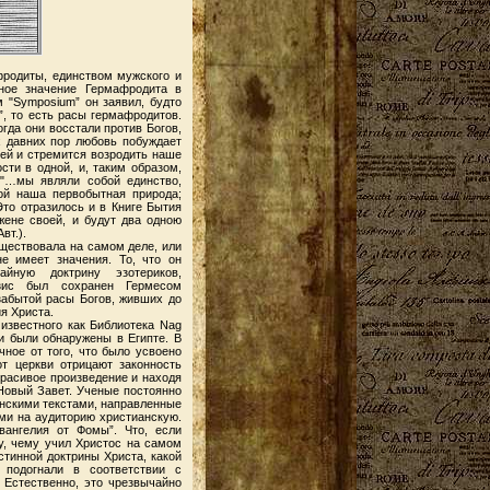
родиты, единством мужского и
ное значение Гермафродита в
 "Symposium” он заявил, будто
”, то есть расы гермафродитов.
да они восстали против Богов,
х давних пор любовь побуждает
щей и стремится возродить наше
ти в одной, и, таким образом,
 "…мы являли собой единство,
ой наша первобытная природа;
Это отразилось и в Книге Бытия
жене своей, и будут два одною
вт.).
уществовала на самом деле, или
е имеет значения. То, что он
айную доктрину эзотериков,
зис был сохранен Гермесом
забытой расы Богов, живших до
я Христа.
 известного как Библиотека Nag
и были обнаружены в Египте. В
чное от того, что было усвоено
т церкви отрицают законность
 красивое произведение и находя
Новый Завет. Ученые постоянно
анскими текстами, направленные
ми на аудиторию христианскую.
вангелия от Фомы”. Что, если
у, чему учил Христос на самом
стинной доктрины Христа, какой
 подогнали в соответствии с
 Естественно, это чрезвычайно