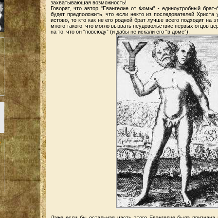
захватывающая возможность!
Говорят, что автор "Евангелие от Фомы” - единоутробный брат-
будет предположить, что если некто из последователей Христа 
истово, то кто как не его родной брат лучше всего подходит на 
много такого, что могло вызвать неудовольствие первых отцов це
на то, что он "повсюду” (и дабы не искали его "в доме”).
Даже если бы остальная часть этого Евангелие была признана