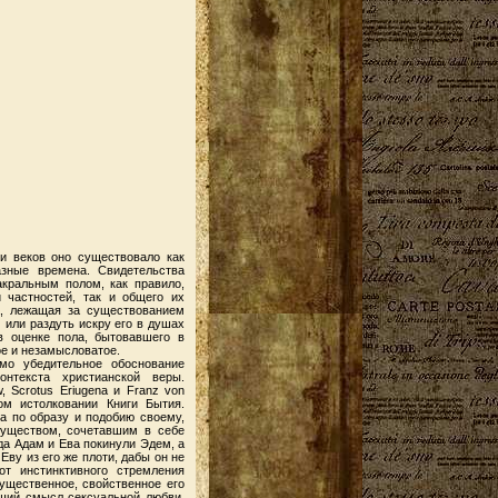
и веков оно существовало как
азные времена. Свидетельства
кральным полом, как правило,
 частностей, так и общего их
а, лежащая за существованием
 или раздуть искру его в душах
в оценке пола, бытовавшего в
ое и незамысловатое.
мо убедительное обоснование
онтекста христианской веры.
, Scrotus Eriugena и Franz von
ом истолковании Книги Бытия.
ка по образу и подобию своему,
существом, сочетавшим в себе
да Адам и Ева покинули Эдем, а
Еву из его же плоти, дабы он не
от инстинктивного стремления
ущественное, свойственное его
сший смысл сексуальной любви,