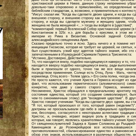
христианской церкви в Никее, данную строку непременно убра
довольно-таки откровенно и прямолинейно, но определенные 
библейским стандартам, а, возможно, и применительно к контекст
"Иисус сказал им: "Когда вы сделаете двоих одним, и когда вы с
внешнюю сторону, и внешнюю сторону как внутреннюю сторону,
сторону, и когда вы сделаете мужчину и женщину одним, что
женщина не была женщиной <…> тогда вы войдете в [царствие]”.
*комментарий: первый Вселенский Собор христианской церкви (в
Константином в 325г. н.э. для борьбы с ересями, в этом же 
империи из Рима в Византию. Основной задачей Собора
александрийского священника Ария.
Cказано предельно точно и ясно. Здесь ничего и в помине нет 
инициации Гнозисом, которая не требует ни церквей, ни святых, 
был существовать узкий круг адептов тайного знания, ибо это 
запечатленными в Изумрудной Скрижали Гермеса Трисмегиста:
"Истинно, Достоверно, Действительно.
То, что находится внизу, подобно находящемуся наверху и то, что
находится вверху подобно находящемуся внизу, ради выполнения
были и произошли от одного, точно так же все вещи начал
посредством применения. Солнце есть Отец, Луна - Мать, <ветер
кормилица. Отец всего - Телем здесь.> Его сила полна, <когда он
Не просто кажется, что учения Христа и Гермеса исходят из еди
факт, что использование герметического (алхимического) симв
конкретно, чем даже у самого старого Гермеса, мнимого 
Несомненно, Христос обращался к предначальному архетипу ге
состояние единства, который это создание символизирует, бы
чем-то синонимичным этому) для "вхождения царствие”. В дру
Христос говорит ученикам: "Когда вы сделаете двух одним, вы ст
"Я тот, который произошел от того, который равен (неделим?)”
доктрины не проскальзывали где-либо в официально одобренны
они, бесспорно, согласуются с некоторыми аспектами традиции 
Христос, и, очевидно, играют видную роль в традициях и си
которые, как говорят, являлись хранителями тайного учения Христ
От священнослужителей Задока в Храме Соломона до Рыцарей-
Каменщиков и до Розенкрейцеров все использовавшиеся з
противоположностей, сбалансированное единство и равновесие м
обзор этих знаков, использовавшихся в различных общностях, м