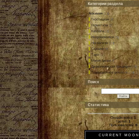
Категории раздела
Алхимия
[13]
Гностицизм
[8]
Герметизм
[0]
Каббала
[7]
Некрономикон
[5]
Нагвализм
[10]
Скраинг
[4]
Таро
[1]
Магия крови
[5]
Драконианская традиция
[10]
Традиционное ремесло
[10]
Поиск
Статистика
Онлайн всего:
1
Гостей:
1
Пользователей:
0
CURRENT MOO