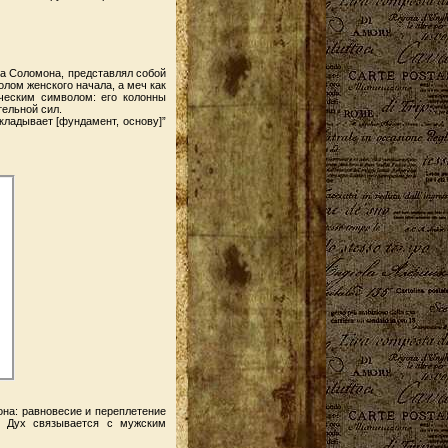
ма Соломона, представлял собой
лом женского начала, а меч как
ческим символом: его колонны
ельной сил.
кладывает [фундамент, основу]”
на: равновесие и переплетение
и. Дух связывается с мужским