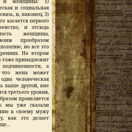
ы и женщины: 1)
ческая и социальная
связь, и, наконец, 3)
то касается первого
венство, и отсюда
ность женщины,
воим прообразом
ологию; но все это
рениях. На втором
а тоже принадлежит
 подчиненности, а
, что жена может
 одна человеческая
ь выше другой, вне
тся третьего уровня,
бразом проявляется
ак мы уже сказали
нию к своему мужу
у, как это делает
е...