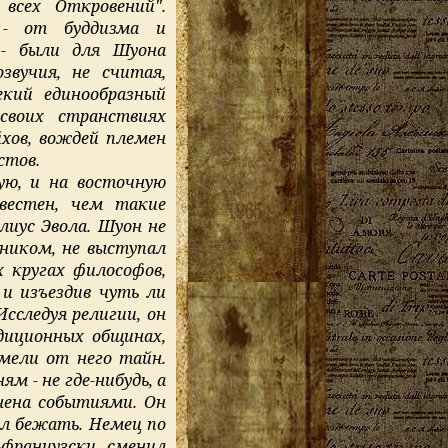
всех Откровений".
 - от буддизма и
 - были для Шуона
звучия, не считая,
кий единообразный
своих странствиях
хов, вождей племен
стов.
ую, и на восточную
вестен, чем такие
лиус Эвола. Шуон не
ником, не выступал
х кругах философов,
 и изъездив чуть ли
Исследуя религии, он
диционных общинах,
имели от него тайн.
м - не где-нибудь, а
нена событиями. Он
ел бежать. Немец по
-французски, сменил