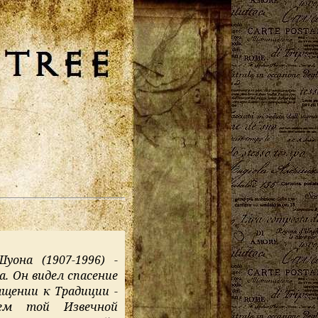
она (1907-1996) -
. Он видел спасение
ащении к Традиции -
лем той Извечной