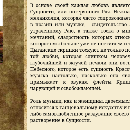
В основе своей каждая любовь являет
Сущности, или потерянного Рая. Нежн
меланхолия, которая часто сопровожда
в поэзии или музыке, - свидетельство 
утраченному Раю, а также тоска о ми
мечтаний, сладостность которых относ
которого мы больше уже не постигаем ил
Цыганские скрипки тоскуют не только п
той любви, которая слишком человеч
глубочайшей и жгучей печали они вос
Небесного, которое есть сущность Красо
музыка настолько, насколько она явл
примыкает к звукам флейты Кришн
чарующей и освобождающей.
Роль музыки, как и женщины, двоесмысл
относится к танцевальному искусству и 
либо самовлюбленное раздувание своего 
растворение в Сущности.