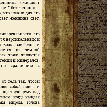
женщина оживляет
рает" без женщины-
, что нужно для его
 дает женщине свет,
ниверсальности его
ется вертикальным и
оходка свободна и
вается от земной
ных тоже являются
тений и минералов,
 по сравнению с
 от тела так, чтобы
вляя собой новое и
господствующему над
елом, когда каждая
ным миром, голова