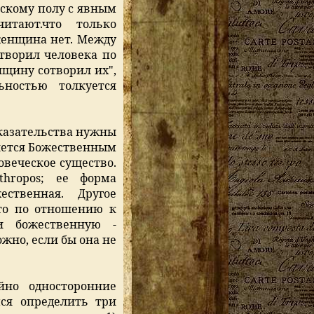
нскому полу с явным
итают.что только
женщина нет. Между
отворил человека по
нщину сотворил их",
ьностью толкуется
оказательства нужны
ляется Божественным
ловеческое существо.
hropos; ее форма
ественная. Другое
что по отношению к
 божественную -
жно, если бы она не
йно односторонние
ся определить три