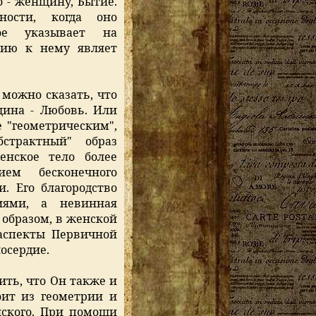
о - женщину, Бытие.
ости, когда оно
рое указывает на
нию к нему являет
 можно сказать, что
ина - Любовь. Или
е "геометрическим",
страктный" образ
енское тело более
ием бесконечного
. Его благородство
иями, а невинная
 образом, в женской
аспекты Первичной
осердие.
вить, что Он также и
оит из геометрии и
нского. При помощи