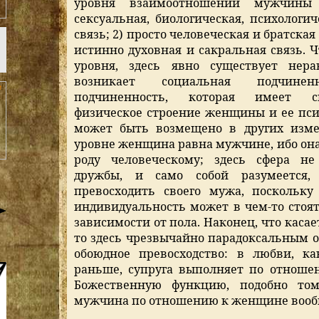
уровня взаимоотношений мужчин
сексуальная, биологическая, психологи
связь; 2) просто человеческая и братская 
истинно духовная и сакральная связь. Ч
уровня, здесь явно существует нера
возникает социальная подчинен
подчиненность, которая имеет с
физическое строение женщины и ее псих
может быть возмещено в других изме
уровне женщина равна мужчине, ибо он
роду человеческому; здесь сфера не
дружбы, и само собой разумеется
превосходить своего мужа, поскольку
индивидуальность может в чем-то стоят
зависимости от пола. Наконец, что касае
то здесь чрезвычайно парадоксальным о
обоюдное превосходство: в любви, к
раньше, супруга выполняет по отноше
Божественную функцию, подобно том
мужчина по отношению к женщине вообщ