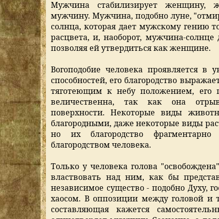
Мужчина стабилизирует женщину, 
мужчину. Мужчина, подобно луне, "отми
солнца, которая дает мужскому гению то
расцвета, и, наоборот, мужчина-солнце
позволяя ей утвердиться как женщине.
Вогоподобие человека проявляется в у
способностей, его благородство выража
тяготеющим к небу положением, его п
величественна, так как она отры
поверхности. Некоторые виды живот
благородными, даже некоторые виды рас
но их благородство фрагментарно
благородством человека.
Только у человека голова "освобождена"
властвовать над ним, как бы предста
независимое существо - подобно Духу, 
хаосом. В оппозиции между головой и т
составляющая кажется самостоятель