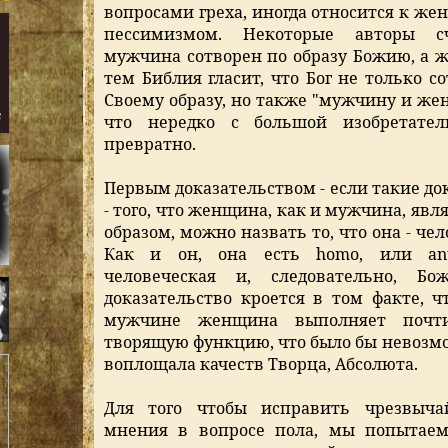
вопросами греха, иногда относится к же
пессимизмом. Некоторые авторы сч
мужчина сотворен по образу Божию, а 
тем Библия гласит, что Бог не только с
Своему образу, но также "мужчину и же
что нередко с большой изобретател
превратно.
Первым доказательством - если такие д
- того, что женщина, как и мужчина, яв
образом, можно назвать то, что она - че
Как и он, она есть homo, или ant
человеческая и, следовательно, Бож
доказательство кроется в том факте, 
мужчине женщина выполняет почти
творящую функцию, что было бы невозмо
воплощала качеств Творца, Абсолюта.
Для того чтобы исправить чрезвыча
мнения в вопросе пола, мы попытаем