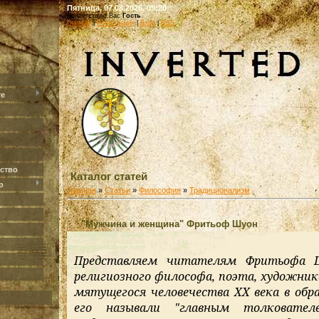
Пятница, 07.08.2026, 09:20
Приветствую Вас
Гость
Главная
|
Регистрация
|
Вход
|
RSS
те
ство
Каталог статей
р
Главная
»
Статьи
»
Философия
»
Традиционализм
"Мужчина и женщина" Фритьоф Шуон
Представляем читателям Фритьофа Шу
религиозного философа, поэта, художника
мятущегося человечества XX века в обр
его называли "главным толковате