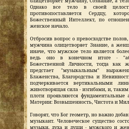
олицетворяет мужчину, Сознание, а тел
Однако все тело в своей целостн
противопоставляется Сердцу, кото
Божественный Интеллект, по отноше
женское начало.
Отбросив вопрос о превосходстве полов,
мужчина олицетворяет Знание, а женщ
иначе, что мужское тело является боле
ведь оно в конечном итоге - "аб
Божественной Личности, тогда как ж
предстает "музыкальным" выражен
Блаженства, Благородства и Невинности
подчеркивается вертикальными лин
животворящая сила - изгибами, и, таким
плоти проявляются фундаментальные 
Материи: Возвышенность, Чистота и Мил
Говорят, что Бог геометр, но важно доба
музыкант. Человеческое существо сост
музыки, духа и души - мужского и же