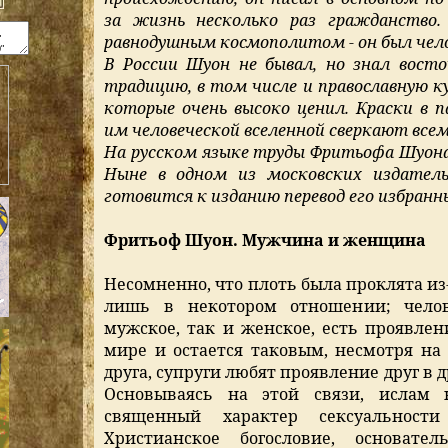
за жизнь несколько раз гражданство.
равнодушным космополитом - он был чел
В России Шуон не бывал, но знал вост
традицию, в том числе и православную ку
которые очень высоко ценил. Краски в 
им человеческой вселенной сверкают все
На русском языке труды Фритьофа Шуона
Ныне в одном из московских издатель
готовится к изданию перевод его избранн
Фритьоф Шуон. Мужчина и женщина
Несомненно, что плоть была проклята из-
лишь в некотором отношении; челов
мужское, так и женское, есть проявлен
мире и остается таковым, несмотря на 
друга, супруги любят проявление друг в 
Основываясь на этой связи, ислам 
священный характер сексуальност
Христианское богословие, основате