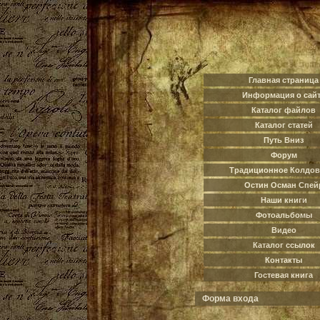
Главная страница
Информация о сай
Каталог файлов
Каталог статей
Путь Вниз
Форум
Традиционное Колдов
Остин Осман Спей
Наши книги
Фотоальбомы
Видео
Каталог ссылок
Контакты
Гостевая книга
Форма входа