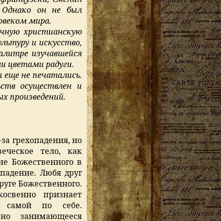
 Однако он не был
овеком мира.
очную христианскую
льтуру и искусство,
палитре изучавшейся
ми цветами радуги.
 еще не печатались.
ств осуществлен и
ых произведений.
за грехопадения, но
еческое тело, как
ие Божественного в
падение. Любя друг
друге Божественного.
косвенно признает
и самой по себе.
льно занимающееся