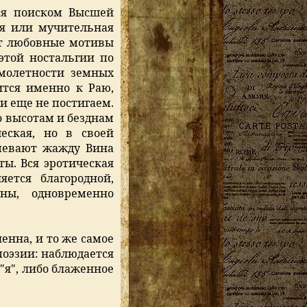
ся поиском Высшей
ая или мучительная
ет любовные мотивы
этой ностальгии по
молетности земных
ится именно к Раю,
и еще не постигаем.
о высотам и безднам
еская, но в своей
певают жажду Вина
ты. Вся эротическая
яется благородной,
ы, одновременно
енна, и то же самое
поэзии: наблюдается
"я", либо блаженное