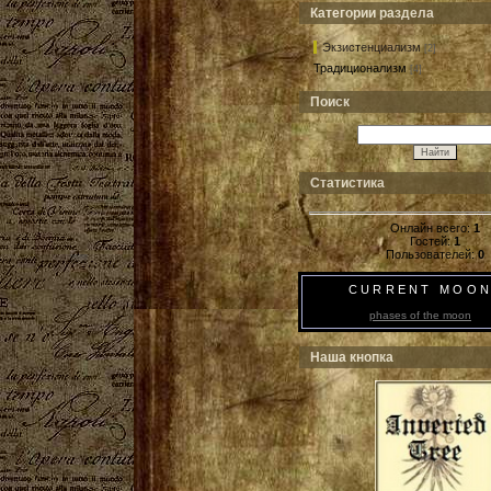
Категории раздела
Экзистенциализм
[2]
Традиционализм
[4]
Поиск
Статистика
Онлайн всего:
1
Гостей:
1
Пользователей:
0
CURRENT MOO
phases of the moon
Наша кнопка