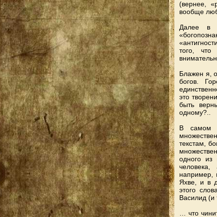
(вернее, «
вообще лю
Далее в 
«богопозн
«антигности
того, что
внимательн
Блажен я, 
богов. Го
единственн
это творен
быть верн
одному?..
В самом д
множествен
текстам, бо
множестве
одного из 
человека,
например, 
Яхве, и в 
этого слов
Василид (и 
… что чинит