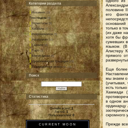
одного из
Категории раздела
Александр
половине I
Алхимия
[13]
его фанта
Гностицизм
непосредств
[8]
оснований 
Герметизм
[0]
только в т
Каббала
[7]
(их даже н
Некрономикон
[5]
хотя бы фр
Нагвализм
[10]
сумевших в
Скраинг
[4]
языком. (
Алистеру К
Таро
[1]
прямого от
Магия крови
[5]
развернуты
Драконианская традиция
[10]
Традиционное ремесло
[10]
Еще более 
Наставлений
Поиск
мы знаем о 
(учитывая, 
есть только
Хаммади (
противоречи
Статистика
в одном ан
ординарцу 
Онлайн всего:
1
эзотеричес
Гостей:
1
скромного 
Пользователей:
0
Прежде всег
CURRENT MOON