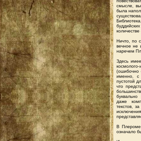
повествова
смысле, вы
была напол
существова
Библиотека
буддийских
количестве «
Ничто, по с
вечное не 
наречем П
Здесь имее
космолого-
(ошибочно 
именно, с 
пустотой дл
что предст
большинств
буквально
даже комп
текстов, з
исключени
представля
В Плероме 
означало б