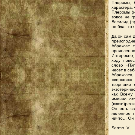
Плеромы, 
характера, 
Плеромы (и
вовсе не г
Василид (п
не благ, то 
Да он сам В
преисподн
Абраксас 
проявленн
Интересно,
ходу пове
слово «Πλη
несет в себ
Абраксаса,
«верхних»
творящие с
экзотериче
как Всему 
именно от
(квази)рел
Он есть с
явленное 
ничто… Он 
Sermo IV.