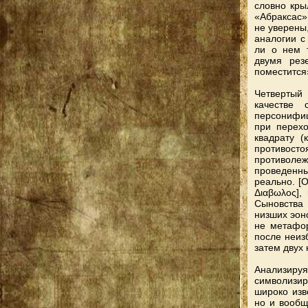
словно крыл
«Абраксас»
не уверены,
аналогии с
ли о нем 
двумя рез
поместится
Четвертый
качестве 
персонифи
при перехо
квадрату (
противосто
противоле
проведенн
реально. [О
Διαβωλος]
Сыновства
низших эоно
не метафор
после неиз
затем двух 
Анализиру
символизир
широко изве
но и вообщ