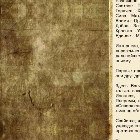
Различное 
Светлое – 
Горячее – 
Сила – Мат
Время – Пр
Добро – Зл
Красота – 
Единое – 
Интересно, 
«приземлен
дальнейшем
почему:
Парные про
они друг д
Здесь Вас
только со
Иоанна», 
Плеромы, к
«Совершенс
тьма не объ
Свойства, 
упраздня
противопос