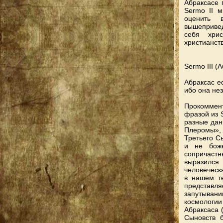
Абраксасе 
Sermo II 
оценить 
вышепривед
себя хрис
христианс
Sermo III (
Абраксас е
ибо она не
Прокоммен
фразой из 
разные дан
Плеромы»,
Третьего Сы
и не боже
сопричастн
выразился
человеческа
в нашем те
представл
запутывани
космологи
Абраксаса (
Сыновств 