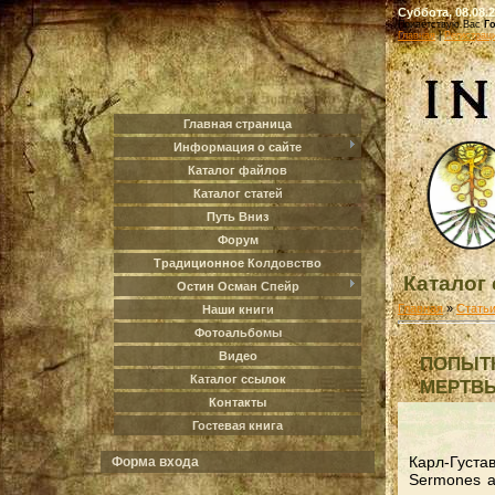
Суббота, 08.08.2
Приветствую Вас
Г
Главная
|
Регистрац
Главная страница
Информация о сайте
Каталог файлов
Каталог статей
Путь Вниз
Форум
Традиционное Колдовство
Каталог 
Остин Осман Спейр
Главная
»
Стать
Наши книги
Фотоальбомы
Видео
ПОПЫТК
Каталог ссылок
МЕРТВЫ
Контакты
Гостевая книга
Карл-Густ
Форма входа
Sermones a