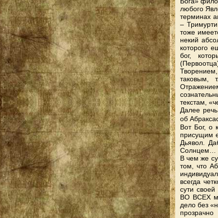
Бога» фило
любого Явле
терминах а
– Тримурти
тоже имеет
некий абсо
которого е
бог, кото
(Первоотца
Творением,
таковым, 
Отражение
сознатель
текстам, «ч
Далее речь
об Абракса
Вот Бог, о
присущим 
Дьявол. Д
Солнцем…
В чем же с
том, что А
индивидуал
всегда чет
сути своей
ВО ВСЕХ ми
дело без «
прозрачно