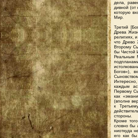
дела, рав
дивной (от 
которую вх
Мир.
Третий [Бо
Древа Жизн
религиях, и
что Древо 
Второму Сы
бы Чистой 
Реальным 
подпланам
истолкова
Богов»), 
Сыновством
Интересно,
каждым ас
Первому Сы
как «эмани
(вполне ве
к Третьем
действите
стороны.
Кроме того
словно бы 
ниоткуда не
его как бы