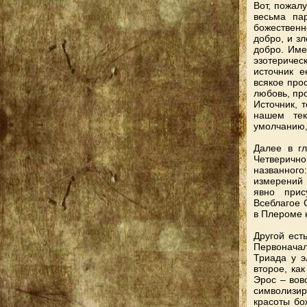
Вот, пожал
весьма па
божественно
добро, и зл
добро. Имен
эзотеричес
источник е
всякое прос
любовь, пр
Источник, 
нашем тек
умолчанию,
Далее в гл
Четверично
названного
измерений 
явно прис
Всеблагое 
в Плероме н
Другой ест
Первонача
Триада у э
второе, как
Эрос – вов
символизи
красоты бо