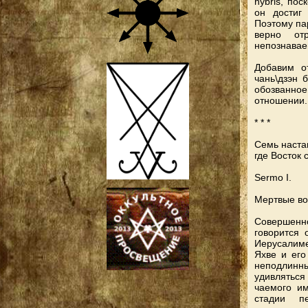
hybris, по
он достиг
Поэтому па
верно от
непознавае
Добавим о
чань\дзэн б
обозванное
отношении.
* * *
Семь наста
где Восток 
Sermo I.
Мертвые во
Совершенн
говорится 
Иерусалиме
Яхве и его
неподлинны
удивляться
чаемого им
стадии п