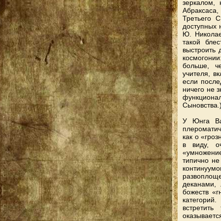
зеркалом,
Абраксаса,
Третьего 
доступных 
Ю. Николае
такой бле
выстроить 
космогонии
больше, ч
учителя, в
если после
ничего не 
функцион
Сыновства.
У Юнга Ва
плероматич
как о «гроз
в виду, о
«умножение
типично не
континуу
развоплощ
деканами,
божеств «г
категорий
встретить
оказываетс