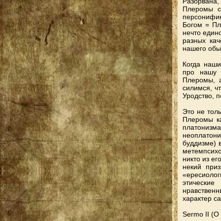
Разорвана,
Плеромы с
персонифи
Богом = Пл
нечто едино
разных кач
нашего обыч
Когда наши
про нашу 
Плеромы, 
силимся, ч
Уродство, 
Это не тол
Плеромы к
платонизма
неоплатони
буддизме) 
метемпсихо
никто из ег
некий при
«ересиоло
этические
нравственн
характер с
Sermo II (О 