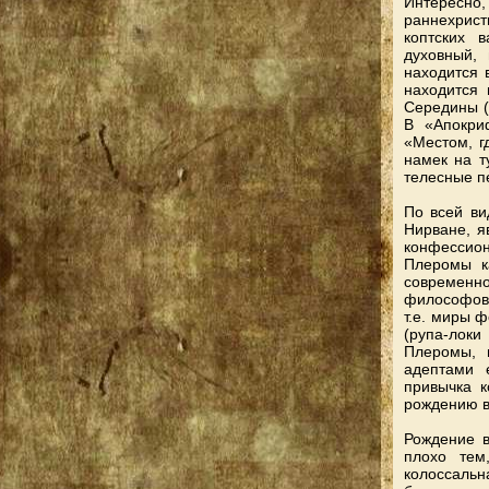
Интересн
раннехрис
коптских 
духовный,
находится 
находится
Середины (и
В «Апокри
«Местом, г
намек на т
телесные п
По всей ви
Нирване, я
конфессион
Плеромы к
современно
философов,
т.е. миры 
(рупа-локи
Плеромы, 
адептами 
привычка к
рождению в
Рождение в
плохо тем
колоссальн