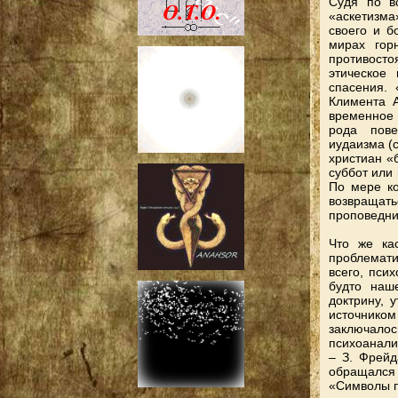
Судя по в
«аскетизма»
своего и б
мирах гор
противосто
этическое
спасения. 
Климента А
временное 
рода пове
иудаизма (
христиан «
суббот или 
По мере к
возвращат
проповедни
Что же кас
проблемат
всего, псих
будто наш
доктрину, 
источнико
заключало
психоанализ
– З. Фрейд
обращался
«Символы п