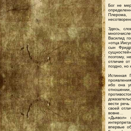
Бог не мер
определен
Плерома,
несотворен
Здесь, сл
многочисле
Василид го
«отца Иисус
сын Фридр
сущностей»
поэтому, н
отличие от
поздно, но 
Истинная 
проявления
ибо она у
отношении, 
противосто
доказательс
вести речь
своей отли
вовне…
«Дьявол» 
интерпрета
впервые об