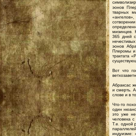
символизир
эонов Пле
тварных м
«ангелов»,
сотворении
определенн
мизинцев. 
365 дней с
нечестивых
эонов Абр
Плеромы и 
трактата «P
существующ
Вот что г
ветхозавет
Абраксас же
и смерть. А
слове и в т
Что-то пох
один нюанс
это уже не
человека с 
Т.е. одной 
параллеле
индуизме: 