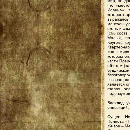
мир, не да
что «мест
Иоанна», 
которого а
выражаясь
ментальную
сколь и са
(см. соотв.
Малый, по
Кругом, кр
Квартернар
«наш мир» 
котором он
части Плер
об этом (к
буддийско
безоговор
возвращаяс
является с
старая ок
подразумев
Василид у
оппозиций,
Сущее – Н
Полнота – 
Живое – Ме