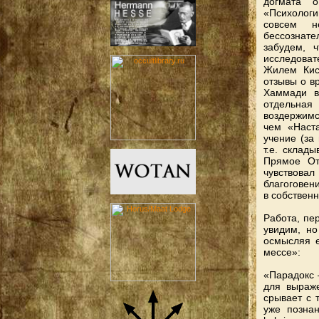
догмата о
«Психологи
совсем н
бессознат
забудем, 
исследова
Жилем Кисп
отзывы о в
Хаммади в
отдельная
воздержимс
чем «Наст
учение (за
т.е. склад
Прямое От
чувствовал
благоговен
в собствен
Работа, пе
увидим, но
осмысляя 
мессе»:
«Парадокс 
для выраже
срывает с 
уже познан