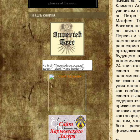
вызывала 
phases of the moon
Климент Ал
учеником н
ап. Петра.
Наша кнопка
Матфея. Та
Василид не
он начал п
Персию и т
наставни
раннехри
ортодокса
будущего р
«гностичес
24 книг-то
своего с
напоминающ
ли какого-
уничтоженн
как сообщ
своего сына
содержатс
прижизнен
никаких пре
как говорят
на том, чт
быть расп
физическог