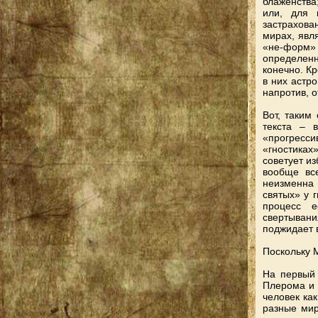
блаженства
или, для 
застрахова
мирах, явл
«не-форм»
определен
конечно. Кр
в них астр
напротив, 
Вот, таким
текста – 
«прогресси
«гностиках
советует из
вообще вс
неизменна 
святых» у г
процесс е
свертывани
поджидает 
Поскольку 
На первый 
Плерома и 
человек как
разные мир