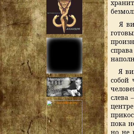
храни
безмол
Я ви
готовы
произн
справ
наполн
Я ви
собой 
челове
слева 
центре
прикос
пока н
но не 