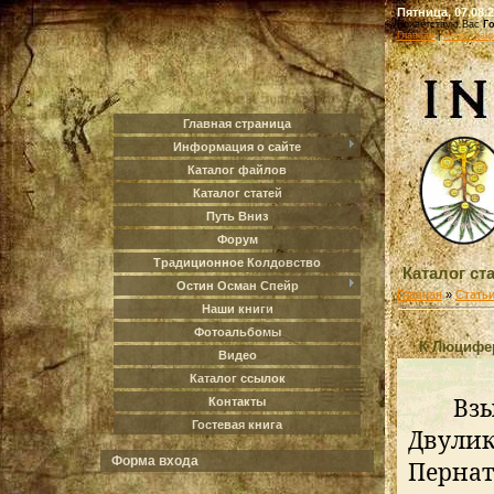
Пятница, 07.08.2
Приветствую Вас
Г
Главная
|
Регистрац
Главная страница
Информация о сайте
Каталог файлов
Каталог статей
Путь Вниз
Форум
Традиционное Колдовство
Каталог ст
Остин Осман Спейр
Главная
»
Стать
Наши книги
Фотоальбомы
К Люцифер
Видео
Каталог ссылок
Взыва
Контакты
Гостевая книга
Двули
Форма входа
Пернат