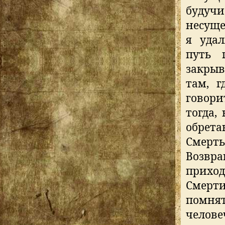
буду
несуще
я уда
путь 
закрыв
там, г
говор
тогда,
обрет
Смерт
Возвра
приход
Смерти
помн
челове