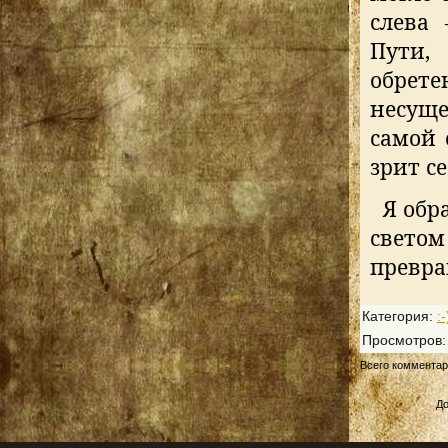
слева 
Пути,
обрет
несуще
самой 
зрит се
Я обр
свето
превра
Категория
:
:-
Просмотров
Всего коммента
До