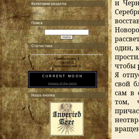
и Черн
Категории раздела
Сереб
:-)
[40]
восст
Поиск
Новор
рассве
один, 
Статистика
прост
Онлайн всего:
1
Гостей:
1
чтобы 
Пользователей:
0
Я отпу
CURRENT MOON
свой б
phases of the moon
сам в 
Наша кнопка
том, 
причас
неотвр
вращен