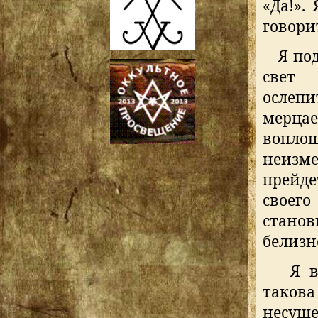
«Да!».
говори
Я по
свет
ослеп
мерцае
воплощ
неизме
прейде
своег
стано
белизн
Я в
таков
несущ