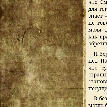
что С
для то
знает 
не гов
моля, 
как вр
обретш
И Зе
нет. П
что с
страш
стано
несуще
В бе
могло б