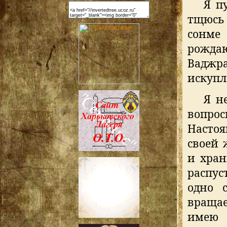
Я п
тщюсь
сонме
рожда
Ваджра
искупл
Я н
вопро
Настоя
своей 
и хран
распус
одно с
вращае
имею 