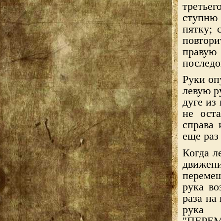
третьег
ступню
пятку; 
повтори
праву
последо
Руки оп
левую р
дуге из
не ост
справа 
еще раз
Когда л
движе
перемещ
рука во
раза на
рука 
"ПЕРЕ