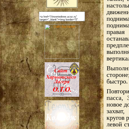
настол
движени
поднима
поднима
правая
остана
предпл
выпол
вертика
Выполн
стороне
быстро.
Повтори
пасса, 
новое д
захват
кругов р
левой с