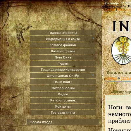
Пятница, 07.08.2
Приветствую Вас
Г
Главная
|
Регистрац
Главная страница
Информация о сайте
Каталог файлов
Каталог статей
Путь Вниз
Форум
Традиционное Колдовство
Каталог ст
Остин Осман Спейр
Главная
»
Стать
Наши книги
Фотоальбомы
«Возвраще
Видео
Каталог ссылок
Ноги вм
Контакты
немног
Гостевая книга
приблиз
Форма входа
Немног