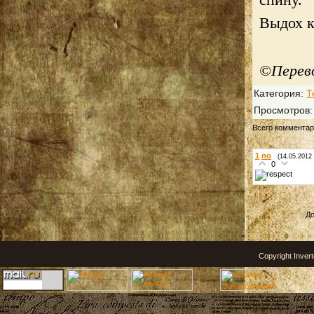
Выдох к
©Перев
Категория
:
Т
Просмотров
Всего коммента
1
no
(14.05.2012 
0
До
Copyright Inver