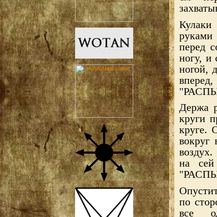
захваты
Кулаки 
руками
перед с
ногу, и
ногой, 
вперед
"РАСПЫЛ
Держа р
круги п
круге. 
вокруг 
воздух.
на сей
"РАСПЫЛ
Опустит
по стор
все о