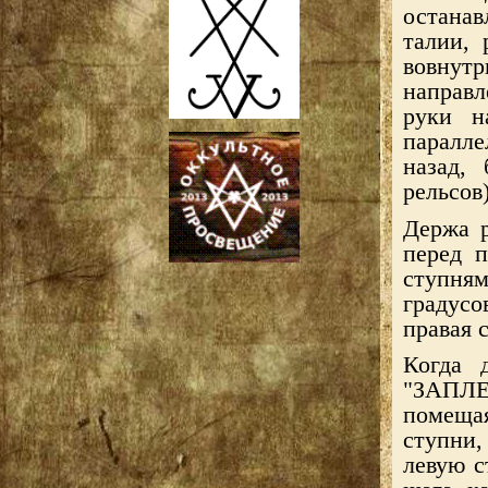
останав
талии, 
вовнут
направл
руки н
паралле
назад,
рельсов)
Держа р
перед 
ступня
градус
правая 
Когда 
"ЗАПЛЕ
помещая
ступни,
левую с