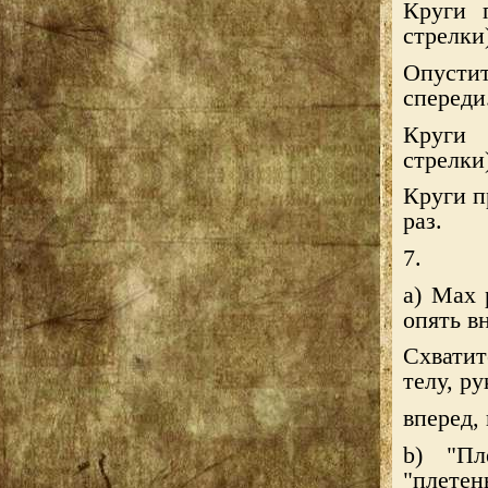
Круги 
стрелки)
Опусти
спереди
Круги 
стрелки)
Круги п
раз.
7.
a) Мах 
опять в
Схвати
телу, р
вперед,
b) "Пл
"плетен