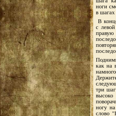
шага ка
ноги см
в шагах
В конце
с левой
правую
послед
повто
последо
Подними
как на 
намног
Держи
следующ
три шаг
высоко
поворач
ногу на
слово "