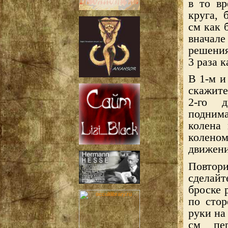
в то вр
круга, 
см как 
вначал
решения
3 раза 
В 1-м и
скажите
2-го д
подним
колена
коленом
движени
Повтор
сделайт
броске 
по стор
руки на
см пер