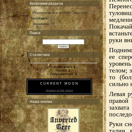
Категории раздела
Перенес
тулови
Перепросмотр и техника Свидетеля
[7]
медлен
Тенсегрити
[5]
Шаманизм
[18]
Покача
встаньт
Поиск
руки вн
Подними
Статистика
ее спер
уровен
Онлайн всего:
1
телом; 
Гостей:
1
Пользователей:
0
то (бо
сильно 
CURRENT MOON
phases of the moon
Левая р
правой
Наша кнопка
захв
последо
Руки сн
талии, 