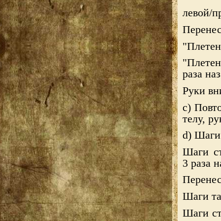
левой/пр
Перенес
"Плетен
"Плетен
раза наз
Руки вн
c) Повт
телу, ру
d) Шаги
Шаги ст
3 раза н
Перенес
Шаги та
Шаги ст