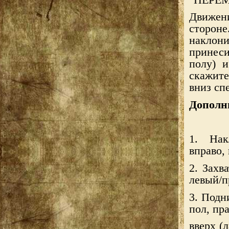
Движен
стороне
наклон
принес
полу) и
скажит
вниз сп
Дополн
1. Нак
вправо,
2. Захв
левый/п
3. Подн
пол, пр
вверх (