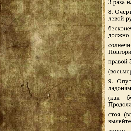
3 раза н
8. Очер
левой р
бескон
должно 
солнечн
Повтори
правой 3
(восьме
9. Опус
ладоням
(как б
Продолж
стоя (в
вылейте
спину.