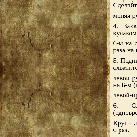
Сделайт
меняя р
4. Зах
кулаком
6-м на 
раза на
5. Подн
схватит
левой р
на 6-м (
левой-п
6. Сх
(одновр
Круги л
6 раз.